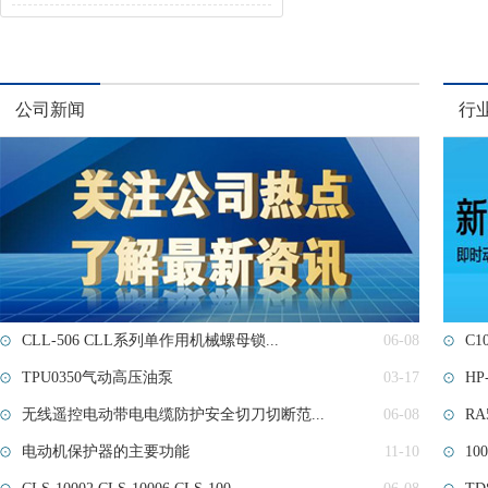
公司新闻
行
CLL-506 CLL系列单作用机械螺母锁...
06-08
C
TPU0350气动高压油泵
03-17
HP-
无线遥控电动带电电缆防护安全切刀切断范...
06-08
RA
电动机保护器的主要功能
11-10
1