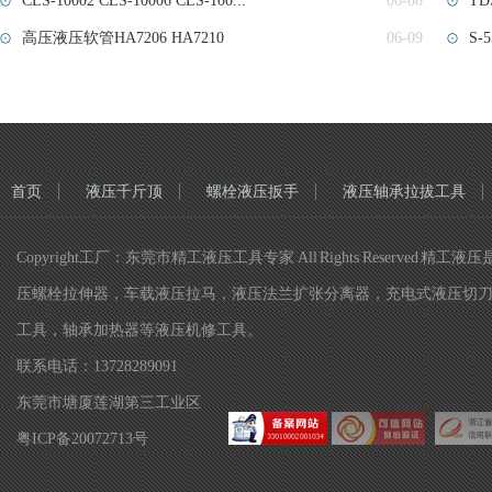
CLS-10002 CLS-10006 CLS-100...
06-08
T
高压液压软管HA7206 HA7210
06-09
S
首页
液压千斤顶
螺栓液压扳手
液压轴承拉拔工具
Copyright工厂：东莞市精工液压工具专家 All Rights Re
压螺栓拉伸器，车载液压拉马，液压法兰扩张分离器，充电式液压切
工具，轴承加热器等液压机修工具。
联系电话：13728289091
东莞市塘厦莲湖第三工业区
粤ICP备20072713号