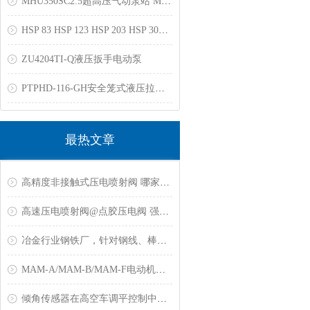
MHU350SC2.5超高压气动泵站 MHU189MC2.0柱塞液压泵
HSP 83 HSP 123 HSP 203 HSP 303 液压拉马
ZU4204TI-Q液压扳手电动泵
PTPHD-116-GH安全笼式液压拉马50T
最热文章
高精度非接触式压电喷射阀 哪家质量好
高速压电喷射阀@点胶压电阀 强力推荐
冶金行业钢铁厂，针对钢线、棒材测温解决方案
MAM-A/MAM-B/MAM-F电动机保护器常见故障
倾角传感器在高空车调平控制中的应用