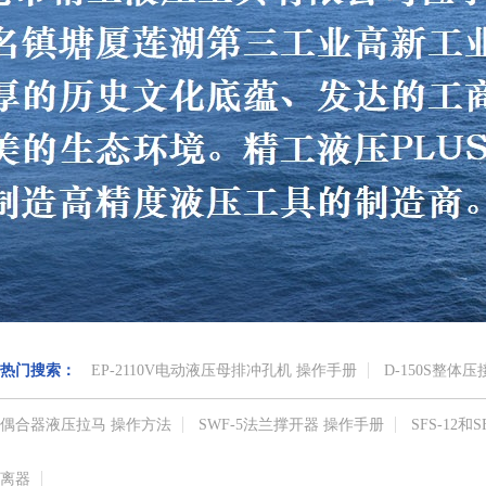
热门搜索：
EP-2110V电动液压母排冲孔机 操作手册
D-150S整体
偶合器液压拉马 操作方法
SWF-5法兰撑开器 操作手册
SFS-12
离器