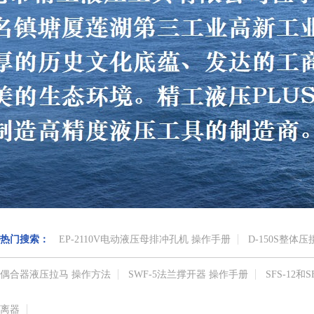
热门搜索：
EP-2110V电动液压母排冲孔机 操作手册
D-150S整体
偶合器液压拉马 操作方法
SWF-5法兰撑开器 操作手册
SFS-12
离器