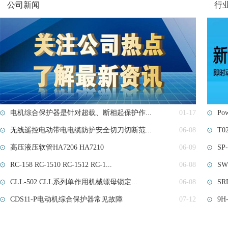
公司新闻
行
电机综合保护器是针对超载、断相起保护作...
01-17
Po
无线遥控电动带电电缆防护安全切刀切断范...
06-08
T0
高压液压软管HA7206 HA7210
06-09
SP-
RC-158 RC-1510 RC-1512 RC-1...
06-08
S
CLL-502 CLL系列单作用机械螺母锁定...
06-08
SRD
CDS11-P电动机综合保护器常见故障
07-12
9