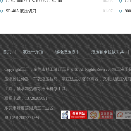
CLS-10002 CLS-10006 CLS-100...
06-08
CL
SP-40A 液压切刀
01-07
9
首页
液压千斤顶
螺栓液压扳手
液压轴承拉拔工具
Copyright工厂：东莞市精工液压工具专家 All Rights Re
压螺栓拉伸器，车载液压拉马，液压法兰扩张分离器，充电式液压切
工具，轴承加热器等液压机修工具。
联系电话：13728289091
东莞市塘厦莲湖第三工业区
粤ICP备20072713号