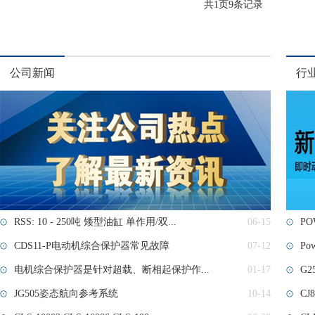
共
1
页
9
条记录
公司新闻
行
RSS: 10 - 250吨 矮型油缸 单作用/双...
06-15
PO
CDS11-P电动机综合保护器常见故障
07-12
Po
电机综合保护器是针对超载、断相起保护作...
01-17
G25
JG505姿态航向参考系统
10-14
CJ