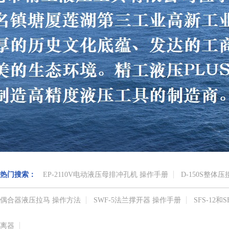
热门搜索：
EP-2110V电动液压母排冲孔机 操作手册
D-150S整体
偶合器液压拉马 操作方法
SWF-5法兰撑开器 操作手册
SFS-12
离器