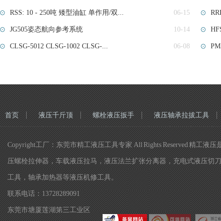
RSS: 10 - 250吨 矮型油缸 单作用/双...
06-15
RR
JG505姿态航向参考系统
10-14
H
CLSG-5012 CLSG-1002 CLSG-...
06-08
PM
首页
液压千斤顶
螺栓液压扳手
液压轴承拉拔工具
Copyright工厂：东莞市精工液压工具专家 All Rights Re
压螺栓拉伸器，车载液压拉马，液压法兰扩张分离器，充电式液压切
工具，轴承加热器等液压机修工具。
联系电话：13728289091
东莞市塘厦莲湖第三工业区