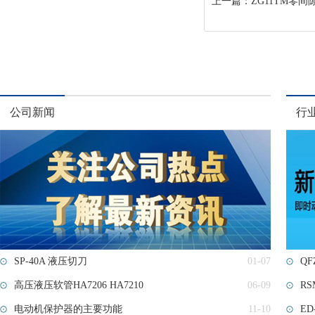
上一篇：
ZG11TM零
公司新闻
行
SP-40A 液压切刀
01-07
QF
高压液压软管HA7206 HA7210
06-09
RS
电动机保护器的主要功能
11-10
E