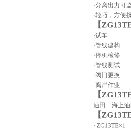
·分离出力可
·轻巧，方便
【
ZG13T
·
试车
·
管线建构
·
停机检修
·
管线测试
·
阀门更换
·
离岸作业
【
ZG13T
油田、海上油
【
ZG13T
·
ZG13TE
×
1