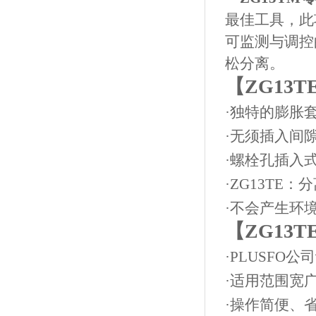
最佳工具，此
可监测与调控
松分离。
【
ZG13T
·独特的膨胀
·无须插入间
·螺栓孔插入
·
ZG13TE
：分
·不会产生环
【
ZG13T
·PLUSFO公
·适用范围宽
·操作简便、