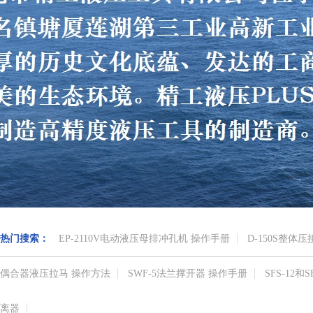
热门搜索：
EP-2110V电动液压母排冲孔机 操作手册
D-150S整体
偶合器液压拉马 操作方法
SWF-5法兰撑开器 操作手册
SFS-12
离器