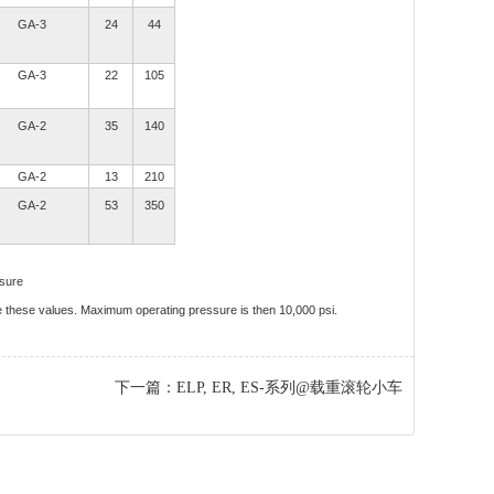
GA-3
24
44
GA-3
22
105
GA-2
35
140
GA-2
13
210
GA-2
53
350
ssure
ble these values. Maximum operating pressure is then 10,000 psi.
下一篇：
ELP, ER, ES-系列@载重滚轮小车