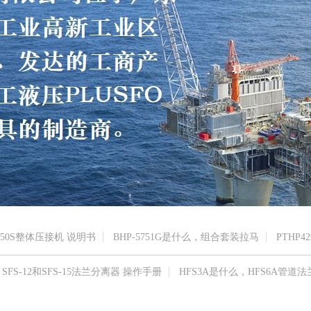
150S整体压接机 说明书
BHP-5751G是什么，组合套装拉马
PTHP42
SFS-12和SFS-15法兰分离器 操作手册
HFS3A是什么，HFS6A管道法