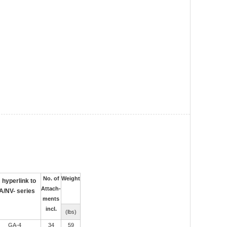
No. of
Weight
Attach-
ments
incl.
(lbs)
GA-4
34
59