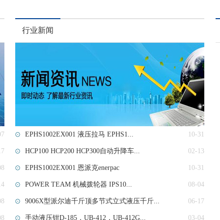
行业新闻
07
EPHS1002EX001 液压拉马 EPHS1...
10-31
17
HCP100 HCP200 HCP300自动升降车...
02-13
08
EPHS1002EX001 恩派克enerpac
10-31
14
POWER TEAM 机械拨轮器 IPS10...
08-04
08
9006X型派尔迪千斤顶多节式立式液压千斤...
06-17
08
手动液压钳D-185，UB-412，UB-412G...
03-04