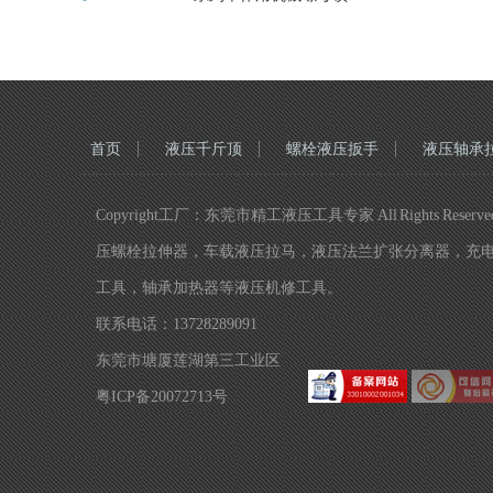
首页
液压千斤顶
螺栓液压扳手
液压轴承
Copyright工厂：东莞市精工液压工具专家 All Rig
压螺栓拉伸器，车载液压拉马，液压法兰扩张分离器，充
工具，轴承加热器等液压机修工具。
联系电话：13728289091
东莞市塘厦莲湖第三工业区
粤ICP备20072713号