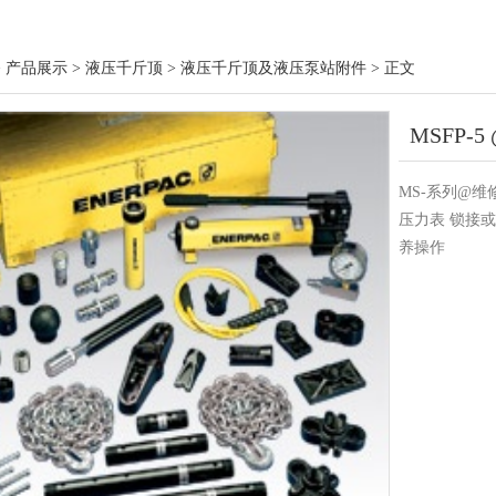
> 产品展示 > 液压千斤顶 > 液压千斤顶及液压泵站附件 > 正文
MSFP-
MS-系列@维
压力表 锁接
养操作