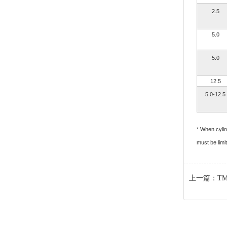
2.5
5.0
5.0
12.5
5.0-12.5
* When cyli
must be limi
上一篇：
T