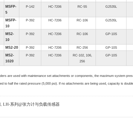
MSFP-
P-142
HC-7206
RC-55
G2535L
5
MSFP-
P-392
HC-7206
RC-106
G2535L
10
MS2-
P-392
HC-7206
RC-106
GP-10S
10
MS2-20
P-392
HC-7206
RC-256
GP-10S
MS2-
P-392
HC-7206
RC-102, 106,
GP-10S
1020
256
nders are used with maintenance set attachments or components, the maximum system pre
ted to half the rated pressure (5,000 psi). If no attachments are being used, capacity is dou
M, LH-系列@张力计与负载传感器