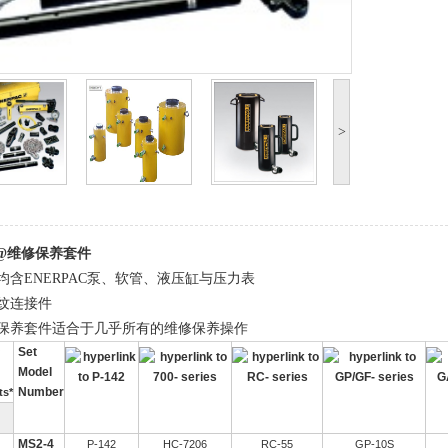
>
列@维修保养套件
均含ENERPAC泵、软管、液压缸与压力表
纹连接件
保养套件适合于几乎所有的维修保养操作
Set
Model
Number
ts*
MS2-4
P-142
HC-7206
RC-55
GP-10S