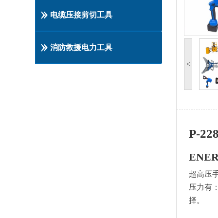
电缆压接剪切工具
消防救援电力工具
<
P-2
ENE
超高压
压力有：7
择。