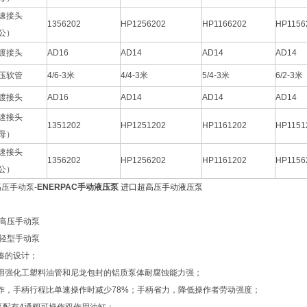
速接头
1356202
HP1256202
HP1166202
HP1156
公）
渡接头
AD16
AD14
AD14
AD14
压软管
4/6-3米
4/4-3米
5/4-3米
6/2-3米
渡接头
AD16
AD14
AD14
AD14
速接头
1351202
HP1251202
HP1161202
HP1151
母）
速接头
1356202
HP1256202
HP1161202
HP1156
公）
高压手动泵-
ENERPAC手动液压泵
进口超高压手动液压泵
C高压手动泵
C轻型手动泵
凑的设计；
用强化工塑料油管和尼龙包封的铝质泵体耐腐蚀能力强；
作，手柄行程比单速操作时减少78%；手柄省力，降低操作者劳动强度；