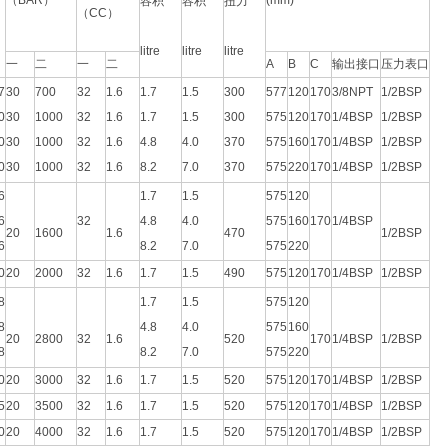
（BAR）
(mm)
容积
容积
扭力
（CC）
litre
litre
litre
一
二
一
二
A
B
C
输出接口
压力表口
7
30
700
32
1.6
1.7
1.5
300
577
120
170
3/8NPT
1/2BSP
0
30
1000
32
1.6
1.7
1.5
300
575
120
170
1/4BSP
1/2BSP
0
30
1000
32
1.6
4.8
4.0
370
575
160
170
1/4BSP
1/2BSP
0
30
1000
32
1.6
8.2
7.0
370
575
220
170
1/4BSP
1/2BSP
6
1.7
1.5
575
120
6
32
4.8
4.0
575
160
170
1/4BSP
20
1600
1.6
470
1/2BSP
6
8.2
7.0
575
220
0
20
2000
32
1.6
1.7
1.5
490
575
120
170
1/4BSP
1/2BSP
8
1.7
1.5
575
120
8
4.8
4.0
575
160
20
2800
32
1.6
520
170
1/4BSP
1/2BSP
8
8.2
7.0
575
220
0
20
3000
32
1.6
1.7
1.5
520
575
120
170
1/4BSP
1/2BSP
5
20
3500
32
1.6
1.7
1.5
520
575
120
170
1/4BSP
1/2BSP
0
20
4000
32
1.6
1.7
1.5
520
575
120
170
1/4BSP
1/2BSP