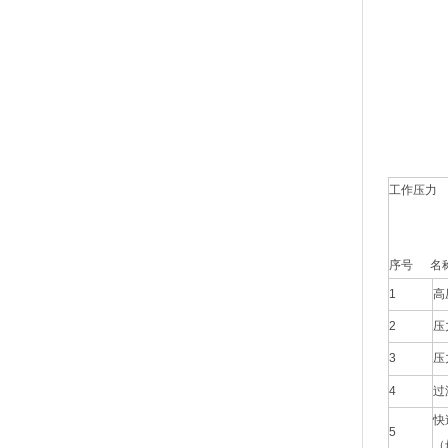
工作压力
序号 名
1
高
2
压
3
压
4
过
快
5
（