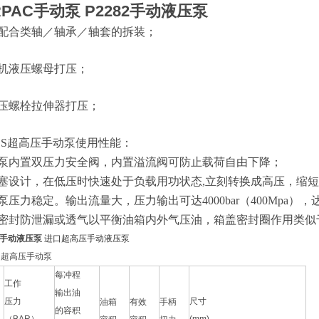
RPAC手动泵 P2282手动液压泵
盈配合类轴／轴承／轴套的拆装；
煤机液压螺母打压；
液压螺栓拉伸器打压；
ESS超高压手动泵使用性能：
动泵内置双压力安全阀，内置溢流阀可防止载荷自由下降；
柱塞设计，在低压时快速处于负载用功状态,立刻转换成高压，缩
泵压力稳定。输出流量大，压力输出可达4000bar（400Mp
箱密封防泄漏或透气以平衡油箱内外气压
油
，箱盖密封圈作用类似
C手动液压泵
进口超高压手动液压泵
S 超高压手动泵
每冲程
工作
输出油
压力
尺寸
油箱
有效
手柄
的容积