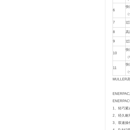
快
6
（
7
过
8
高
9
过
快
10
（
快
11
（
MULLER
ENERPA
ENERPA
1、轻巧紧
2、经久耐
3、双速操