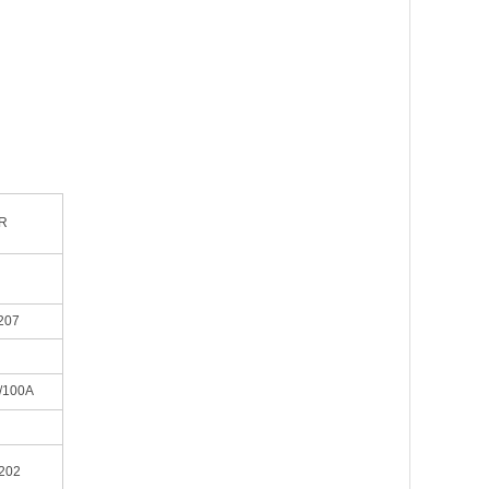
R
207
/100A
202