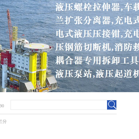
90
兰分