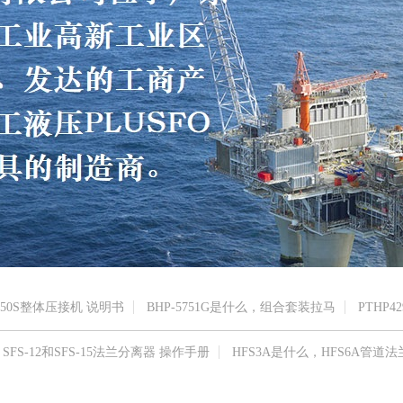
150S整体压接机 说明书
BHP-5751G是什么，组合套装拉马
PTHP42
SFS-12和SFS-15法兰分离器 操作手册
HFS3A是什么，HFS6A管道法