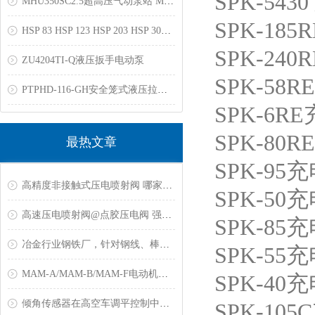
SPK-5430
MHU350SC2.5超高压气动泵站 MHU189MC2.0柱塞液压泵
SPK-185R
HSP 83 HSP 123 HSP 203 HSP 303 液压拉马
SPK-240R
ZU4204TI-Q液压扳手电动泵
SPK-58RE
PTPHD-116-GH安全笼式液压拉马50T
SPK-6RE
SPK-80RE
最热文章
SPK-95
充
高精度非接触式压电喷射阀 哪家质量好
SPK-50
充
高速压电喷射阀@点胶压电阀 强力推荐
SPK-85
充
冶金行业钢铁厂，针对钢线、棒材测温解决方案
SPK-55
充
MAM-A/MAM-B/MAM-F电动机保护器常见故障
SPK-40
充
倾角传感器在高空车调平控制中的应用
SPK-105C