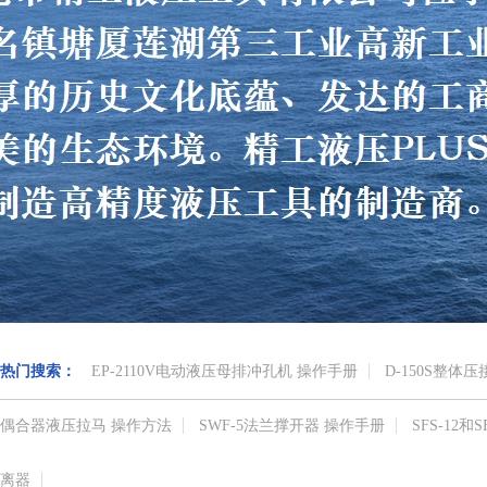
热门搜索：
EP-2110V电动液压母排冲孔机 操作手册
D-150S整体
偶合器液压拉马 操作方法
SWF-5法兰撑开器 操作手册
SFS-12
离器