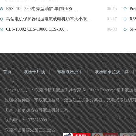
RSS: 10 - 250吨 矮型油缸 单作用/双...
06-15
Po
马达电机保护器根据电流或电机功率大小来...
01-17
R
CLS-10002 CLS-10006 CLS-100...
06-08
SP
首页
液压千斤顶
螺栓液压扳手
液压轴承拉拔工具
Copyright工厂：东莞市精工液压工具专家 All Rights Re
压螺栓拉伸器，车载液压拉马，液压法兰扩张分离器，充电式液压切
工具，轴承加热器等液压机修工具。
联系电话：13728289091
东莞市塘厦莲湖第三工业区