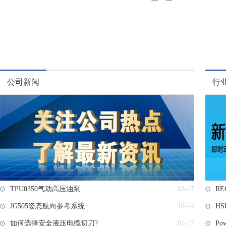
公司新闻
行
TPU0350气动高压油泵
03-17
RE
JG505姿态航向参考系统
10-14
H
如何选择安全液压电缆切刀?
01-17
P