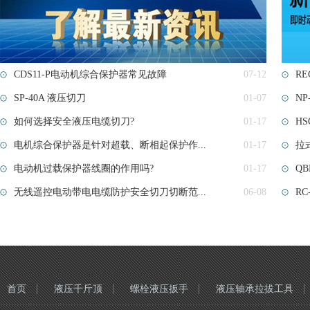
CDS11-P电动机综合保护器常见故障
07-12
RE
SP-40A 液压切刀
01-07
N
如何选择安全液压电缆切刀?
01-17
H
电机综合保护器是针对超载、断相起保护作...
01-17
拉式
电动机过载保护器线圈的作用吗?
01-17
QB
无线遥控电动带电电缆防护安全切刀切断范...
06-08
RC
首页
液压千斤顶
螺栓液压扳手
液压轴承拉拔工具