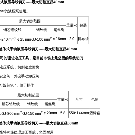
体式液压导线切刀
-----
最大切割直径
40mm
bar的液压泵使用。
最大切割范围
重量kg
包装
钢芯铝绞线
钢绞线
钢丝绳
2
2
￠16mm
2.0
帆布袋
-240 mm
￠25 mm
GJ-100 mm
整体式手动液压导线切刀
-----
最大切割直径
40mm
司的理想液压工具，是目前市场上最坚固的导线切刀
液压系统，切割速度更快
安全阀，外设手动卸压阀
旋转90°，便于操作
最大切割范围
重量kg
尺寸
包装
钢芯铝绞线
钢绞线
钢丝绳
2
2
￠20mm
5.8
550*144mm
塑料箱
LGJ-800 mm
GJ-150 mm
整体式手动液压导线切刀
------
最大切割直径
50mm
经特殊热处理加工而成，坚固耐用