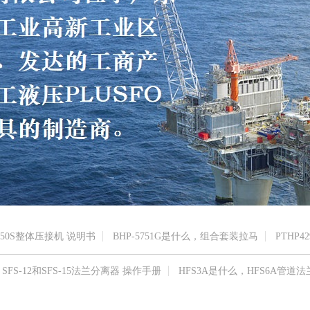
150S整体压接机 说明书
BHP-5751G是什么，组合套装拉马
PTHP42
SFS-12和SFS-15法兰分离器 操作手册
HFS3A是什么，HFS6A管道法