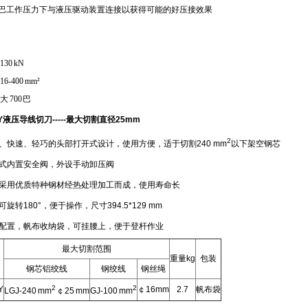
巴工作压力下与液压驱动装置连接以获得可能的好压接效果
130 kN
16-400 mm
²
大
700
巴
Y
液压导线切刀
-----
最大切割直径
25mm
2
快速、轻巧的头部打开式设计，使用方便，适于切割240 mm
以下架空钢芯
式内置安全阀，外设手动卸压阀
采用优质特种钢材经热处理加工而成，使用寿命长
转180°，便于操作，尺寸394.5*129 mm
配置，帆布收纳袋，可挂腰上，便于登杆作业
最大切割范围
重量kg
包装
钢芯铝绞线
钢绞线
钢丝绳
2
2
Y
￠16mm
2.7
帆布袋
LGJ-240 mm
￠25 mm
GJ-100 mm