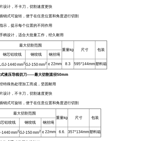
片设计，不卡刀，切割速度更快
插销式可旋转，便于在任意位置和角度进行切割
指示，提示每个位置的不同作用
手柄设计，适合大批量工作，经久耐用
最大切割范围
重量kg
尺寸
包装
钢芯铝绞线
钢绞线
钢丝绳
2
2
￠22mm
8.3
595*144mm
塑料箱
LGJ-1440 mm
GJ-150 mm
体式液压导线切刀
------
最大切割直径
50mm
经特殊热处理加工而成，坚固耐用
片设计，不卡刀，切割速度更快
插销式可旋转，便于在任意位置和角度进行切割
最大切割范围
重量kg
尺寸
包装
钢芯铝绞线
钢绞线
钢丝绳
2
2
￠22mm
6.6.
357*134mm
塑料箱
-1440 mm
GJ-150 mm