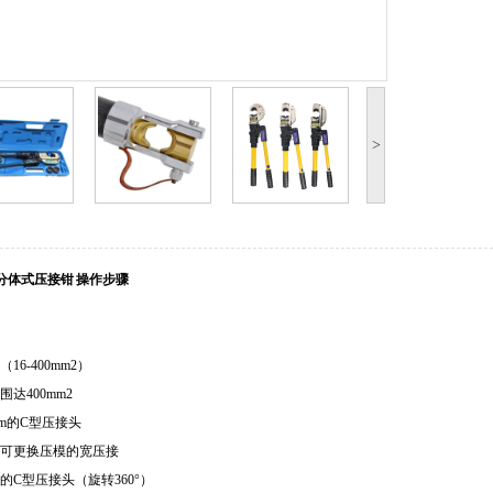
>
分体式压接钳 操作步骤
（
16-400mm2
）
围达
400mm2
m
的
C
型压接头
可更换压模的宽压接
的
C
型压接头（旋转
360
°）