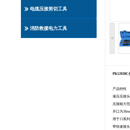
电缆压接剪切工具
消防救援电力工具
<
PK12038C
产品特性
液压压接头
压接能力范
开口为
38m
用于
13
系列
带快速接头