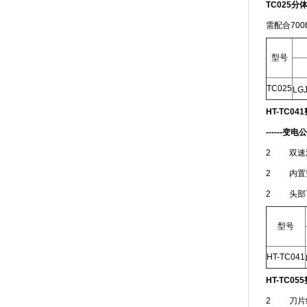
TC025
分
需配合700
型号
TC025
LGJ
HT-TC041
------
变电公
2 双速
2 内置
2 头部可
型号
HT-TC041
HT-TC055
2 刀片