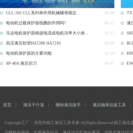
CLL-502 CLL系列单作用机械螺母锁定...
06-08
TY
电动机过载保护器线圈的作用吗?
01-17
液压
马达电机保护器根据电流或电机功率大小来...
01-17
SK
高压液压软管HA7206 HA7210
06-09
RCH
电动机保护器的主要功能
11-10
H
SP-40A 液压切刀
01-07
EW
首页
液压千斤顶
螺栓液压扳手
液压轴承拉拔工具
Copyright工厂：东莞市精工液压工具专家 All Rights Re
压螺栓拉伸器，车载液压拉马，液压法兰扩张分离器，充电式液压切