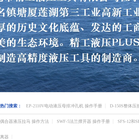
热门搜索：
EP-2110V电动液压母排冲孔机 操作手册
D-150S整体
偶合器液压拉马 操作方法
SWF-5法兰撑开器 操作手册
SFS-12
离器